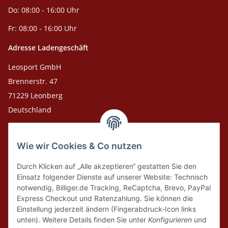
Do: 08:00 - 16:00 Uhr
Fr: 08:00 - 16:00 Uhr
Adresse Ladengeschäft
Leosport GmbH
Brennerstr. 47
71229 Leonberg
Deutschland
Adresse Versandlager
Wie wir Cookies & Co nutzen
Leosport GmbH
Theodor-Heuss-Str. 36
Durch Klicken auf „Alle akzeptieren“ gestatten Sie den
75378 Bad Liebenzell
Einsatz folgender Dienste auf unserer Website: Technisch
notwendig, Billiger.de Tracking, ReCaptcha, Brevo, PayPal
Express Checkout und Ratenzahlung. Sie können die
Tel. Laden 07152-909493
Einstellung jederzeit ändern (Fingerabdruck-Icon links
unten). Weitere Details finden Sie unter
Konfigurieren
und
Tel. Versandlager 07052-9344380