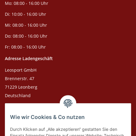
Mo: 08:00 - 16:00 Uhr
Di: 10:00 - 16:00 Uhr
Mi: 08:00 - 16:00 Uhr
Do: 08:00 - 16:00 Uhr
Fr: 08:00 - 16:00 Uhr
Adresse Ladengeschäft
Leosport GmbH
Brennerstr. 47
71229 Leonberg
Deutschland
Adresse Versandlager
Wie wir Cookies & Co nutzen
Leosport GmbH
Theodor-Heuss-Str. 36
Durch Klicken auf „Alle akzeptieren“ gestatten Sie den
75378 Bad Liebenzell
Einsatz folgender Dienste auf unserer Website: Technisch