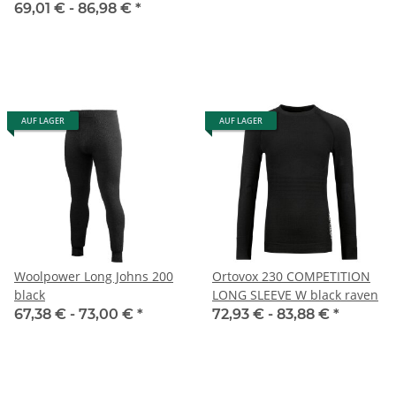
69,01 € -
86,98 €
*
AUF LAGER
AUF LAGER
Woolpower Long Johns 200
Ortovox 230 COMPETITION
black
LONG SLEEVE W black raven
67,38 € -
73,00 €
*
72,93 € -
83,88 €
*