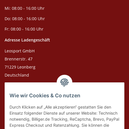
Mi: 08:00 - 16:00 Uhr
Do: 08:00 - 16:00 Uhr
Fr: 08:00 - 16:00 Uhr
Adresse Ladengeschäft
Leosport GmbH
Brennerstr. 47
71229 Leonberg
Deutschland
Adresse Versandlager
Wie wir Cookies & Co nutzen
Leosport GmbH
Theodor-Heuss-Str. 36
Durch Klicken auf „Alle akzeptieren“ gestatten Sie den
75378 Bad Liebenzell
Einsatz folgender Dienste auf unserer Website: Technisch
notwendig, Billiger.de Tracking, ReCaptcha, Brevo, PayPal
Express Checkout und Ratenzahlung. Sie können die
Tel. Laden 07152-909493