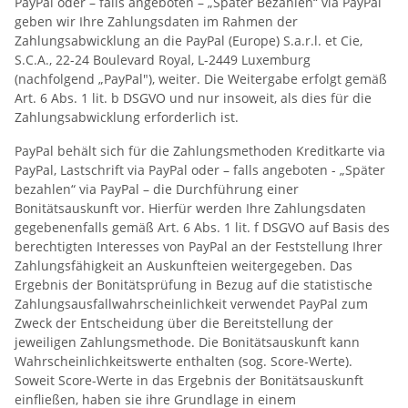
PayPal oder – falls angeboten – „Später Bezahlen“ via PayPal
geben wir Ihre Zahlungsdaten im Rahmen der
Zahlungsabwicklung an die PayPal (Europe) S.a.r.l. et Cie,
S.C.A., 22-24 Boulevard Royal, L-2449 Luxemburg
(nachfolgend „PayPal"), weiter. Die Weitergabe erfolgt gemäß
Art. 6 Abs. 1 lit. b DSGVO und nur insoweit, als dies für die
Zahlungsabwicklung erforderlich ist.
PayPal behält sich für die Zahlungsmethoden Kreditkarte via
PayPal, Lastschrift via PayPal oder – falls angeboten - „Später
bezahlen“ via PayPal – die Durchführung einer
Bonitätsauskunft vor. Hierfür werden Ihre Zahlungsdaten
gegebenenfalls gemäß Art. 6 Abs. 1 lit. f DSGVO auf Basis des
berechtigten Interesses von PayPal an der Feststellung Ihrer
Zahlungsfähigkeit an Auskunfteien weitergegeben. Das
Ergebnis der Bonitätsprüfung in Bezug auf die statistische
Zahlungsausfallwahrscheinlichkeit verwendet PayPal zum
Zweck der Entscheidung über die Bereitstellung der
jeweiligen Zahlungsmethode. Die Bonitätsauskunft kann
Wahrscheinlichkeitswerte enthalten (sog. Score-Werte).
Soweit Score-Werte in das Ergebnis der Bonitätsauskunft
einfließen, haben sie ihre Grundlage in einem