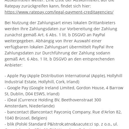
Ratepay zurückgreifen kann, findet sich hier:
https://www.ratepay.com
/legal-payment-creditagencies
/
Bei Nutzung der Zahlungsart eines lokalen Drittanbieters
werden Ihre Zahlungsdaten zur Vorbereitung der Zahlung
zunächst gemäß Art. 6 Abs. 1 lit. b DSGVO an PayPal
weitergegeben. Abhängig von Ihrer Auswahl einer
verfügbaren lokalen Zahlungsart übermittelt PayPal Ihre
Zahlungsdaten zur Durchführung der Zahlung sodann
gemäß Art. 6 Abs. 1 lit. b DSGVO an den entsprechenden
Anbieter:
- Apple Pay (Apple Distribution International (Apple), Hollyhill
Industrial Estate, Hollyhill, Cork, Irland)
- Google Pay (Google Ireland Limited, Gordon House, 4 Barrow
St, Dublin, D04 E5W5, Irland)
- iDeal (Currence Holding BV, Beethovenstraat 300
Amsterdam, Niederlande)
- bancontact (Bancontact Payconiq Company, Rue d'Arlon 82,
1040 Brüssel, Belgien)
- blik (Polski Standard P&lstrok;atno&sacute;ci sp. z o.o., ul.