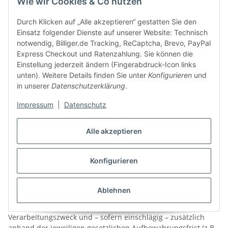
Wie wir Cookies & Co nutzen
GELTENDMACHUNG, AUSÜBUNG ODER VERTEIDIGUNG VON
RECHTSANSPRÜCHEN DIENT.
Durch Klicken auf „Alle akzeptieren“ gestatten Sie den
Einsatz folgender Dienste auf unserer Website: Technisch
WERDEN IHRE PERSONENBEZOGENEN DATEN VON UNS
notwendig, Billiger.de Tracking, ReCaptcha, Brevo, PayPal
VERARBEITET, UM DIREKTWERBUNG ZU BETREIBEN, HABEN
Express Checkout und Ratenzahlung. Sie können die
SIE DAS RECHT, JEDERZEIT WIDERSPRUCH GEGEN DIE
Einstellung jederzeit ändern (Fingerabdruck-Icon links
VERARBEITUNG SIE BETREFFENDER PERSONENBEZOGENER
unten). Weitere Details finden Sie unter
Konfigurieren
und
DATEN ZUM ZWECKE DERARTIGER WERBUNG EINZULEGEN.
in unserer
Datenschutzerklärung
.
SIE KÖNNEN DEN WIDERSPRUCH WIE OBEN BESCHRIEBEN
AUSÜBEN.
Impressum
|
Datenschutz
MACHEN SIE VON IHREM WIDERSPRUCHSRECHT GEBRAUCH,
BEENDEN WIR DIE VERARBEITUNG DER BETROFFENEN DATEN
Alle akzeptieren
ZU DIREKTWERBEZWECKEN.
14) Dauer der Speicherung
Konfigurieren
personenbezogener Daten
Ablehnen
Die Dauer der Speicherung von personenbezogenen Daten
bemisst sich anhand der jeweiligen Rechtsgrundlage, am
Verarbeitungszweck und – sofern einschlägig – zusätzlich
anhand der jeweiligen gesetzlichen Aufbewahrungsfrist (z.B.