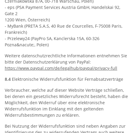
Czerniakowska 87A, 00-718 Warschau, Polen)
- eps (PSA Payment Services Austria GmbH, Handelskai 92,
Gate 2
1200 Wien, Österreich)
- MyBank (PRETA S.A.S, 40 Rue de Courcelles, F-75008 Paris,
Frankreich)
- Przelewy24 (PayPro SA, Kanclerska 15A, 60-326
Pozna&nacute;, Polen)
Weitere datenschutzrechtliche Informationen entnehmen Sie
bitte der Datenschutzerklärung von PayPal:
https://www.paypal.com
/de
/legalhub
/paypal
/privacy-full
8.4
Elektronische Widerrufsfunktion für Fernabsatzverträge
Verbraucher, welche auf dieser Website Verträge schließen,
bei denen ein gesetzliches Widerrufsrecht besteht, haben die
Möglichkeit, den Widerruf über eine elektronische
Widerrufsfunktion im Einklang mit den geltenden
Widerrufsbestimmungen zu erklären.
Bei Nutzung der Widerrufsfunktion sind neben Angaben zur
Identifizierung des zu widerrufenden Vertrags auch weitere