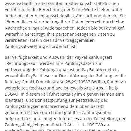
wissenschaftlich anerkannten mathematisch-statistischen
Verfahren. In die Berechnung der Score-Werte fließen unter
anderem, aber nicht ausschließlich, Anschriftendaten ein. Sie
können dieser Verarbeitung Ihrer Daten jederzeit durch eine
Nachricht an PayPal widersprechen. Jedoch bleibt PayPal ggf.
weiterhin berechtigt, Ihre personenbezogenen Daten zu
verarbeiten, sofern dies zur vertragsgemäßen
Zahlungsabwicklung erforderlich ist.
Bei Verfügbarkeit und Auswahl der PayPal-Zahlungsart
„Rechnungskauf“ werden Ihre Zahlungsdaten zur
Vorbereitung der Zahlung zunächst an PayPal übermittelt,
woraufhin PayPal diese zur Durchführung der Zahlung an die
Ratepay GmbH, Franklinstraße 28-29, 10587 Berlin („Ratepay")
weiterleitet. Rechtsgrundlage ist jeweils Art. 6 Abs. 1 lit. b
DSGVO. In diesem Fall führt RatePay im eigenen Namen eine
Identitäts- und Bonitätsprüfung zur Feststellung der
Zahlungsfähigkeit entsprechend dem oben bereits
genannten Prinzip durch und gibt Ihre Zahlungsdaten
aufgrund des berechtigten Interesses an der Feststellung der
Zahlungsfähigkeit gemäß Art. 6 Abs. 1 lit. f DSGVO an
Auskunfteien weiter. Eine Liste der Auskunfteien, auf die