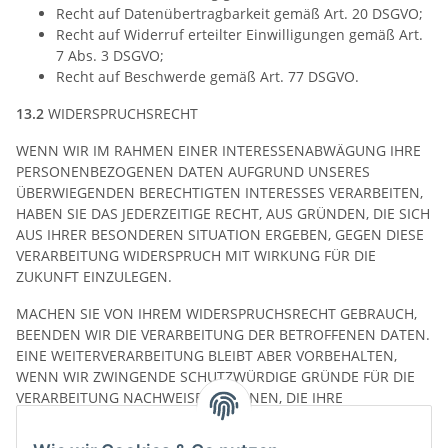
Recht auf Datenübertragbarkeit gemäß Art. 20 DSGVO;
Recht auf Widerruf erteilter Einwilligungen gemäß Art.
7 Abs. 3 DSGVO;
Recht auf Beschwerde gemäß Art. 77 DSGVO.
13.2
WIDERSPRUCHSRECHT
WENN WIR IM RAHMEN EINER INTERESSENABWÄGUNG IHRE
PERSONENBEZOGENEN DATEN AUFGRUND UNSERES
ÜBERWIEGENDEN BERECHTIGTEN INTERESSES VERARBEITEN,
HABEN SIE DAS JEDERZEITIGE RECHT, AUS GRÜNDEN, DIE SICH
AUS IHRER BESONDEREN SITUATION ERGEBEN, GEGEN DIESE
VERARBEITUNG WIDERSPRUCH MIT WIRKUNG FÜR DIE
ZUKUNFT EINZULEGEN.
MACHEN SIE VON IHREM WIDERSPRUCHSRECHT GEBRAUCH,
BEENDEN WIR DIE VERARBEITUNG DER BETROFFENEN DATEN.
EINE WEITERVERARBEITUNG BLEIBT ABER VORBEHALTEN,
WENN WIR ZWINGENDE SCHUTZWÜRDIGE GRÜNDE FÜR DIE
VERARBEITUNG NACHWEISEN KÖNNEN, DIE IHRE
INTERESSEN, GRUNDRECHTE UND GRUNDFREIHEITEN
ÜBERWIEGEN, ODER WENN DIE VERARBEITUNG DER