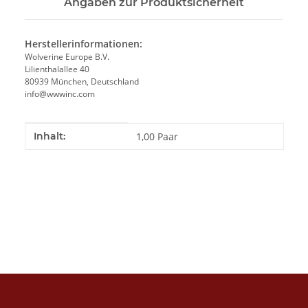
Angaben zur Produktsicherheit
Herstellerinformationen:
Wolverine Europe B.V.
Lilienthalallee 40
80939 München, Deutschland
info@wwwinc.com
Produkteigenschaft
Wert
Inhalt:
1,00 Paar