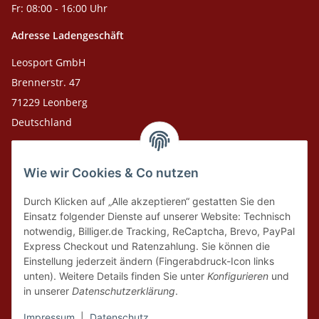
Fr: 08:00 - 16:00 Uhr
Adresse Ladengeschäft
Leosport GmbH
Brennerstr. 47
71229 Leonberg
Deutschland
Adresse Versandlager
Wie wir Cookies & Co nutzen
Leosport GmbH
Theodor-Heuss-Str. 36
Durch Klicken auf „Alle akzeptieren“ gestatten Sie den
75378 Bad Liebenzell
Einsatz folgender Dienste auf unserer Website: Technisch
notwendig, Billiger.de Tracking, ReCaptcha, Brevo, PayPal
Express Checkout und Ratenzahlung. Sie können die
Tel. Laden 07152-909493
Einstellung jederzeit ändern (Fingerabdruck-Icon links
unten). Weitere Details finden Sie unter
Konfigurieren
und
Tel. Versandlager 07052-9344380
in unserer
Datenschutzerklärung
.
E-Mail: info@leosport.de
Impressum
|
Datenschutz