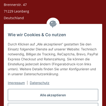
Brennerstr. 47
71229 Leonberg
Deutschland
Adresse Versandlager
Wie wir Cookies & Co nutzen
Leosport GmbH
Theodor-Heuss-Str. 36
Durch Klicken auf „Alle akzeptieren“ gestatten Sie den
75378 Bad Liebenzell
Einsatz folgender Dienste auf unserer Website: Technisch
notwendig, Billiger.de Tracking, ReCaptcha, Brevo, PayPal
Express Checkout und Ratenzahlung. Sie können die
Tel. Laden 07152-909493
Einstellung jederzeit ändern (Fingerabdruck-Icon links
unten). Weitere Details finden Sie unter
Konfigurieren
und
Tel. Versandlager 07052-9344380
in unserer
Datenschutzerklärung
.
E-Mail: info@leosport.de
Impressum
|
Datenschutz
Vertrag widerrufen
Alle akzeptieren
* Alle Preise inkl. gesetzlicher USt., zzgl.
Versand
aus Lager Bad Liebenzell.