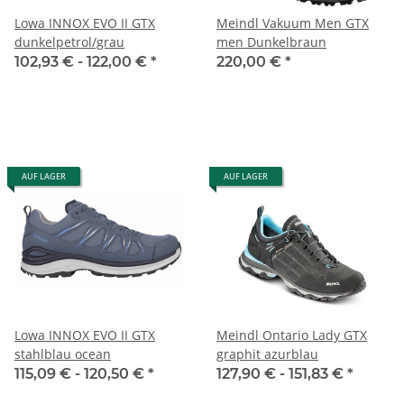
Lowa INNOX EVO II GTX
Meindl Vakuum Men GTX
dunkelpetrol/grau
men Dunkelbraun
102,93 € -
122,00 €
*
220,00 €
*
AUF LAGER
AUF LAGER
Lowa INNOX EVO II GTX
Meindl Ontario Lady GTX
stahlblau ocean
graphit azurblau
115,09 € -
120,50 €
*
127,90 € -
151,83 €
*