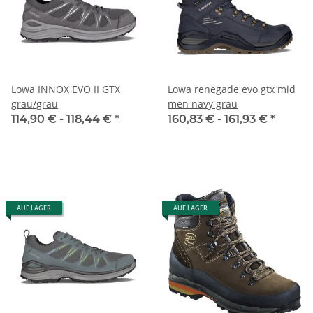
Lowa INNOX EVO II GTX
Lowa renegade evo gtx mid
grau/grau
men navy grau
114,90 € -
118,44 €
*
160,83 € -
161,93 €
*
AUF LAGER
AUF LAGER