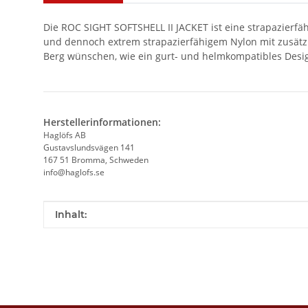
Die ROC SIGHT SOFTSHELL II JACKET ist eine strapazierfä
und dennoch extrem strapazierfähigem Nylon mit zusätzli
Berg wünschen, wie ein gurt- und helmkompatibles Desi
Herstellerinformationen:
Haglöfs AB
Gustavslundsvägen 141
167 51 Bromma, Schweden
info@haglofs.se
Produkteigenschaft
Wert
Inhalt: