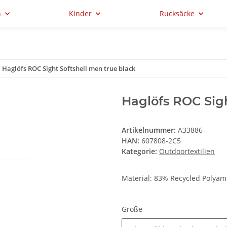
n
Kinder
Rucksäcke
Haglöfs ROC Sight Softshell men true black
Haglöfs ROC Sigh
Artikelnummer:
A33886
HAN:
607808-2C5
Kategorie:
Outdoortextilien
Material: 83% Recycled Polya
Größe