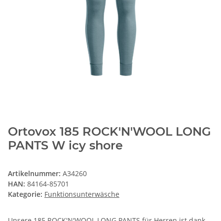
Ortovox 185 ROCK'N'WOOL LONG
PANTS W icy shore
Artikelnummer:
A34260
HAN:
84164-85701
Kategorie:
Funktionsunterwäsche
Unsere 185 ROCK'N'WOOL LONG PANTS für Herren ist dank