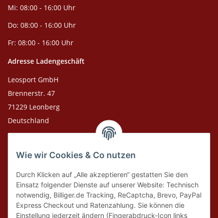
Mi: 08:00 - 16:00 Uhr
Do: 08:00 - 16:00 Uhr
Fr: 08:00 - 16:00 Uhr
Adresse Ladengeschäft
Leosport GmbH
Brennerstr. 47
71229 Leonberg
Deutschland
Adresse Versandlager
Wie wir Cookies & Co nutzen
Leosport GmbH
Theodor-Heuss-Str. 36
Durch Klicken auf „Alle akzeptieren“ gestatten Sie den
75378 Bad Liebenzell
Einsatz folgender Dienste auf unserer Website: Technisch
notwendig, Billiger.de Tracking, ReCaptcha, Brevo, PayPal
Express Checkout und Ratenzahlung. Sie können die
Tel. Laden 07152-909493
Einstellung jederzeit ändern (Fingerabdruck-Icon links