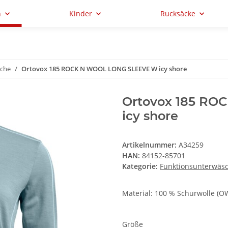
n
Kinder
Rucksäcke
sche
Ortovox 185 ROCK N WOOL LONG SLEEVE W icy shore
Ortovox 185 R
icy shore
Artikelnummer:
A34259
HAN:
84152-85701
Kategorie:
Funktionsunterwäs
Material: 100 % Schurwolle (
Größe