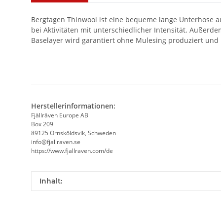
Bergtagen Thinwool ist eine bequeme lange Unterhose au
bei Aktivitäten mit unterschiedlicher Intensität. Außer
Baselayer wird garantiert ohne Mulesing produziert und 
Herstellerinformationen:
Fjällräven Europe AB
Box 209
89125 Örnsköldsvik, Schweden
info@fjallraven.se
https://www.fjallraven.com/de
Produkteigenschaft
Wert
Inhalt: