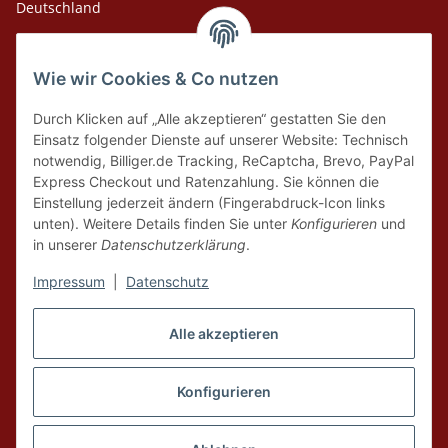
Deutschland
Adresse Versandlager
Wie wir Cookies & Co nutzen
Leosport GmbH
Theodor-Heuss-Str. 36
Durch Klicken auf „Alle akzeptieren“ gestatten Sie den
75378 Bad Liebenzell
Einsatz folgender Dienste auf unserer Website: Technisch
notwendig, Billiger.de Tracking, ReCaptcha, Brevo, PayPal
Express Checkout und Ratenzahlung. Sie können die
Tel. Laden 07152-909493
Einstellung jederzeit ändern (Fingerabdruck-Icon links
unten). Weitere Details finden Sie unter
Konfigurieren
und
Tel. Versandlager 07052-9344380
in unserer
Datenschutzerklärung
.
E-Mail: info@leosport.de
Impressum
|
Datenschutz
Vertrag widerrufen
Alle akzeptieren
* Alle Preise inkl. gesetzlicher USt., zzgl.
Versand
aus Lager Bad Liebenzell.
Die angegebenen Preise sind Online-Preise, Ladenpreise und Produkte vor
Konfigurieren
Ort können abweichen. Nur solange der Vorrat reicht. Liefergebiet ist
Deutschland. Produktabbildungen können vom Original abweichen,