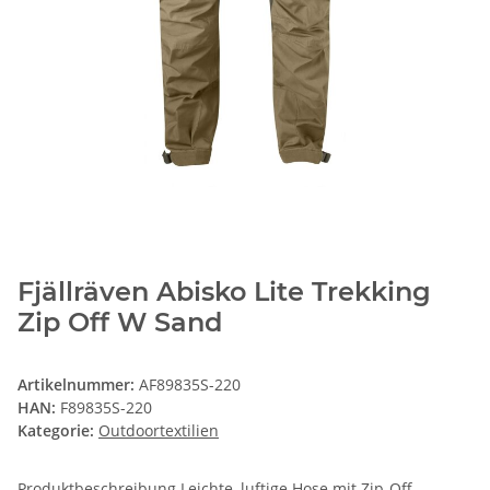
Fjällräven Abisko Lite Trekking
Zip Off W Sand
Artikelnummer:
AF89835S-220
HAN:
F89835S-220
Kategorie:
Outdoortextilien
Produktbeschreibung Leichte, luftige Hose mit Zip-Off-