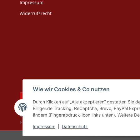
Impressum
Widerrufsrecht
Wie wir Cookies & Co nutzen
Vertrag widerrufen
Durch Klicken auf „Alle akzeptieren“ gestatten Sie 
Billiger.de Tracking, ReCaptcha, Brevo, PayPal Expr
* Alle Preise inkl. gesetzlicher USt., zzgl.
Versand
aus Lager Bad Liebe
ändern (Fingerabdruck-Icon links unten). Weitere Det
Die angegebenen Preise sind Online-Preise, Ladenpreise und Produkt
Irrtümer und Preisänderungen bleiben vorbehalten.
Impressum
|
Datenschutz