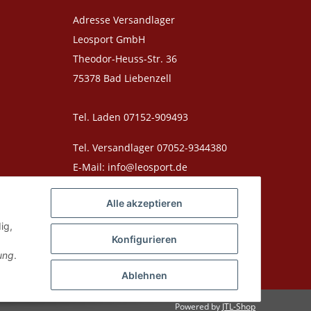
Adresse Versandlager
Leosport GmbH
Theodor-Heuss-Str. 36
75378 Bad Liebenzell
Tel. Laden 07152-909493
Tel. Versandlager 07052-9344380
E-Mail: info@leosport.de
Alle akzeptieren
ig,
Konfigurieren
ung
.
utschland. Produktabbildungen können vom Original abweichen,
Ablehnen
Powered by
JTL-Shop