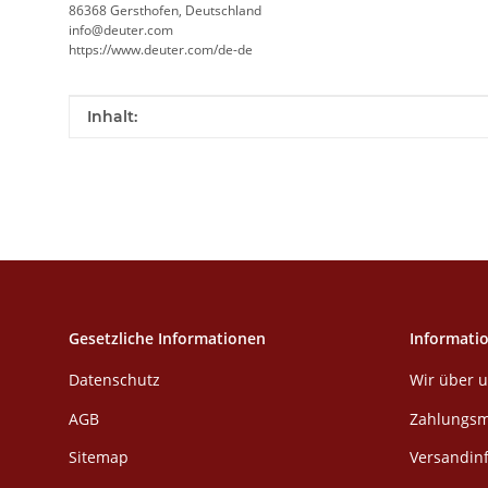
86368 Gersthofen, Deutschland
info@deuter.com
https://www.deuter.com/de-de
Produkteigenschaft
Wert
Inhalt:
Gesetzliche Informationen
Informati
Datenschutz
Wir über 
AGB
Zahlungsm
Sitemap
Versandin