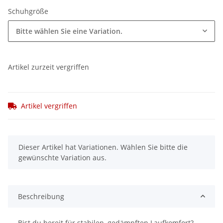
Schuhgröße
Bitte wählen Sie eine Variation.
Artikel zurzeit vergriffen
Artikel vergriffen
x
Dieser Artikel hat Variationen. Wählen Sie bitte die
gewünschte Variation aus.
Beschreibung
Bist du bereit für stabilen, gedämpften Laufkomfort?