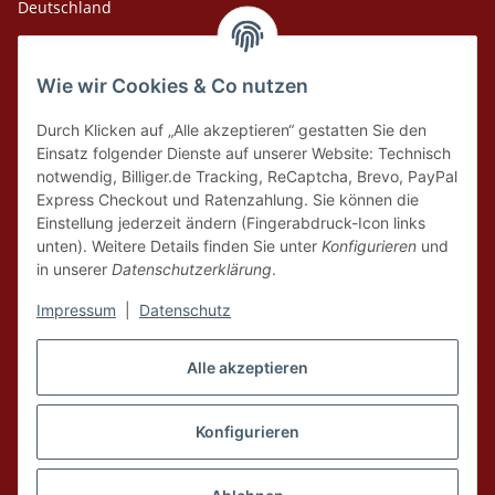
Deutschland
Adresse Versandlager
Wie wir Cookies & Co nutzen
Leosport GmbH
Theodor-Heuss-Str. 36
Durch Klicken auf „Alle akzeptieren“ gestatten Sie den
75378 Bad Liebenzell
Einsatz folgender Dienste auf unserer Website: Technisch
notwendig, Billiger.de Tracking, ReCaptcha, Brevo, PayPal
Express Checkout und Ratenzahlung. Sie können die
Tel. Laden 07152-909493
Einstellung jederzeit ändern (Fingerabdruck-Icon links
unten). Weitere Details finden Sie unter
Konfigurieren
und
Tel. Versandlager 07052-9344380
in unserer
Datenschutzerklärung
.
E-Mail: info@leosport.de
Impressum
|
Datenschutz
Vertrag widerrufen
Alle akzeptieren
* Alle Preise inkl. gesetzlicher USt., zzgl.
Versand
aus Lager Bad Liebenzell.
Die angegebenen Preise sind Online-Preise, Ladenpreise und Produkte vor
Konfigurieren
Ort können abweichen. Nur solange der Vorrat reicht. Liefergebiet ist
Deutschland. Produktabbildungen können vom Original abweichen,
Irrtümer und Preisänderungen bleiben vorbehalten.