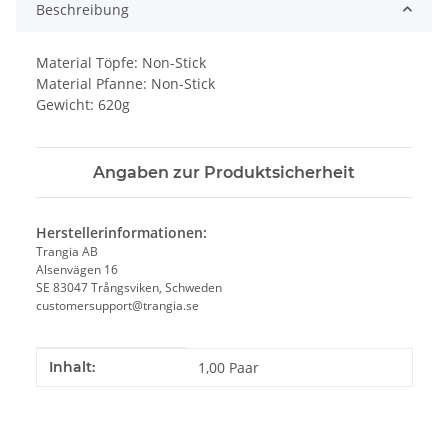
Beschreibung
Material Töpfe: Non-Stick
Material Pfanne: Non-Stick
Gewicht: 620g
Angaben zur Produktsicherheit
Herstellerinformationen:
Trangia AB
Alsenvägen 16
SE 83047 Trångsviken, Schweden
customersupport@trangia.se
Produkteigenschaft
Wert
Inhalt:
1,00 Paar