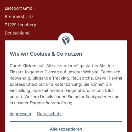
Leosport GmbH
Brennerstr. 47
71229 Leonberg
Deutschland
Adresse Versandlager
Wie wir Cookies & Co nutzen
Leosport GmbH
Theodor-Heuss-Str. 36
Durch Klicken auf „Alle akzeptieren“ gestatten Sie den
75378 Bad Liebenzell
Einsatz folgender Dienste auf unserer Website: Technisch
notwendig, Billiger.de Tracking, ReCaptcha, Brevo, PayPal
Express Checkout und Ratenzahlung. Sie können die
Tel. Laden 07152-909493
Einstellung jederzeit ändern (Fingerabdruck-Icon links
unten). Weitere Details finden Sie unter
Konfigurieren
und
Tel. Versandlager 07052-9344380
in unserer
Datenschutzerklärung
.
E-Mail: info@leosport.de
Impressum
|
Datenschutz
Vertrag widerrufen
Alle akzeptieren