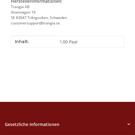
Herstellerinformationen:
Trangia AB
Alsenvägen 16
SE 83047 Trångsviken, Schweden
customersupport@trangia.se
Produkteigenschaft
Wert
Inhalt:
1,00 Paar
Gesetzliche Informationen