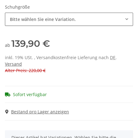
Schuhgröße
Bitte wählen Sie eine Variation.
139,90 €
ab
inkl. 19% USt. , Versandkostenfreie Lieferung nach
DE
.
Versand
Alter Preis: 220,00 €
Sofort verfügbar
Bestand pro Lager anzeigen
x
Dieser Artikel hat Variationen. Wählen Sie bitte die