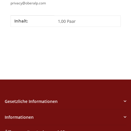
privacy@oberalp.com
Produkteigenschaft
Wert
Inhalt:
1,00 Paar
Gesetzliche Informationen
Informationen