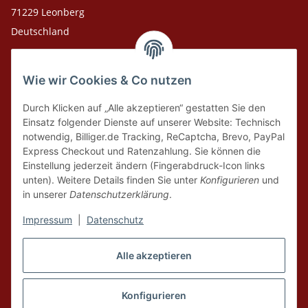
71229 Leonberg
Deutschland
Adresse Versandlager
Wie wir Cookies & Co nutzen
Leosport GmbH
Theodor-Heuss-Str. 36
Durch Klicken auf „Alle akzeptieren“ gestatten Sie den
75378 Bad Liebenzell
Einsatz folgender Dienste auf unserer Website: Technisch
notwendig, Billiger.de Tracking, ReCaptcha, Brevo, PayPal
Express Checkout und Ratenzahlung. Sie können die
Tel. Laden 07152-909493
Einstellung jederzeit ändern (Fingerabdruck-Icon links
unten). Weitere Details finden Sie unter
Konfigurieren
und
Tel. Versandlager 07052-9344380
in unserer
Datenschutzerklärung
.
E-Mail: info@leosport.de
Impressum
|
Datenschutz
Vertrag widerrufen
Alle akzeptieren
* Alle Preise inkl. gesetzlicher USt., zzgl.
Versand
aus Lager Bad Liebenzell.
Die angegebenen Preise sind Online-Preise, Ladenpreise und Produkte vor
Konfigurieren
Ort können abweichen. Nur solange der Vorrat reicht. Liefergebiet ist