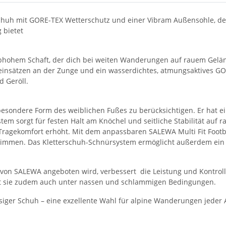
uh mit GORE-TEX Wetterschutz und einer Vibram Außensohle, der 
 bietet
bhohem Schaft, der dich bei weiten Wanderungen auf rauem Gelände
heinsätzen an der Zunge und ein wasserdichtes, atmungsaktives G
 Geröll.
esondere Form des weiblichen Fußes zu berücksichtigen. Er hat ein
em sorgt für festen Halt am Knöchel und seitliche Stabilität auf 
ragekomfort erhöht. Mit dem anpassbaren SALEWA Multi Fit Footb
immen. Das Kletterschuh-Schnürsystem ermöglicht außerdem ein in
 von SALEWA angeboten wird, verbessert die Leistung und Kontroll
gt sie zudem auch unter nassen und schlammigen Bedingungen.
ssiger Schuh – eine exzellente Wahl für alpine Wanderungen jeder A