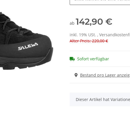
142,90 €
ab
inkl. 19% USt. , Versandkosten
Alter Preis: 220,00 €
Sofort verfügbar
Bestand pro Lager anzei
x
Dieser Artikel hat Variatio