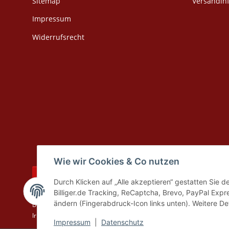
Sitemap
Versandin
Impressum
Widerrufsrecht
Wie wir Cookies & Co nutzen
Vertrag widerrufen
Durch Klicken auf „Alle akzeptieren“ gestatten Sie 
Billiger.de Tracking, ReCaptcha, Brevo, PayPal Expr
* Alle Preise inkl. gesetzlicher USt., zzgl.
Versand
aus Lager Bad Liebe
ändern (Fingerabdruck-Icon links unten). Weitere Det
Die angegebenen Preise sind Online-Preise, Ladenpreise und Produkt
Irrtümer und Preisänderungen bleiben vorbehalten.
Impressum
|
Datenschutz