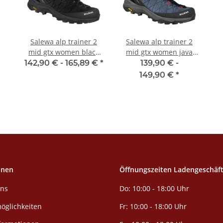
Salewa alp trainer 2
Salewa alp trainer 2
mid gtx women black
mid gtx women java
black
blue
142,90 € -
165,89 €
*
139,90 € -
149,90 €
*
onen
Öffnungszeiten Ladengeschäf
Do: 10:00 - 18:00 Uhr
uns
öglichkeiten
Fr: 10:00 - 18:00 Uhr