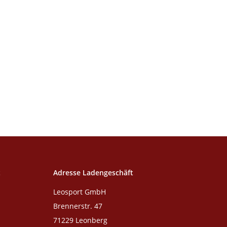
t
Adresse Ladengeschäft
Leosport GmbH
Brennerstr. 47
71229 Leonberg