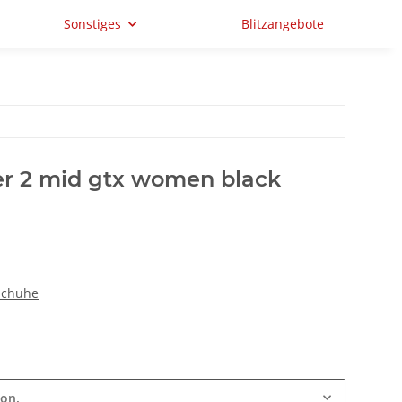
Sonstiges
Blitzangebote
ner 2 mid gtx women black
schuhe
ion.