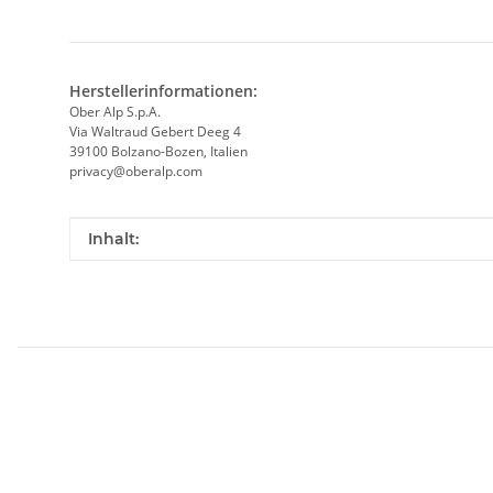
Herstellerinformationen:
Ober Alp S.p.A.
Via Waltraud Gebert Deeg 4
39100 Bolzano-Bozen, Italien
privacy@oberalp.com
Produkteigenschaft
Wert
Inhalt: