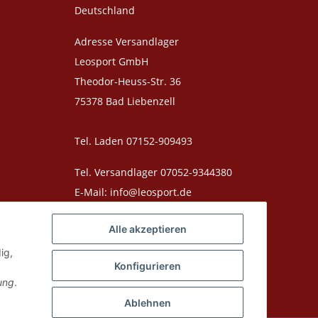
Deutschland
Adresse Versandlager
Leosport GmbH
Theodor-Heuss-Str. 36
75378 Bad Liebenzell
Tel. Laden 07152-909493
Tel. Versandlager 07052-9344380
E-Mail: info@leosport.de
Alle akzeptieren
ig,
Konfigurieren
ung
.
utschland. Produktabbildungen können vom Original abweichen,
Ablehnen