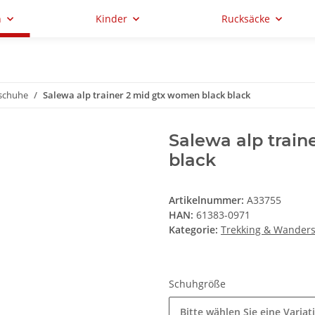
n
Kinder
Rucksäcke
schuhe
Salewa alp trainer 2 mid gtx women black black
Salewa alp trai
black
Artikelnummer:
A33755
HAN:
61383-0971
Kategorie:
Trekking & Wander
Schuhgröße
Bitte wählen Sie eine Variat