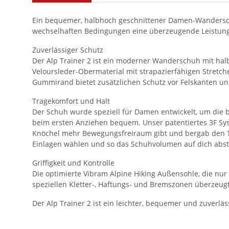
Ein bequemer, halbhoch geschnittener Damen-Wandersch
wechselhaften Bedingungen eine überzeugende Leistung
Zuverlässiger Schutz
Der Alp Trainer 2 ist ein moderner Wanderschuh mit hal
Veloursleder-Obermaterial mit strapazierfähigen Stretc
Gummirand bietet zusätzlichen Schutz vor Felskanten und
Tragekomfort und Halt
Der Schuh wurde speziell für Damen entwickelt, um die b
beim ersten Anziehen bequem. Unser patentiertes 3F Syst
Knöchel mehr Bewegungsfreiraum gibt und bergab den T
Einlagen wählen und so das Schuhvolumen auf dich abst
Griffigkeit und Kontrolle
Die optimierte Vibram Alpine Hiking Außensohle, die nur
speziellen Kletter-, Haftungs- und Bremszonen überzeu
Der Alp Trainer 2 ist ein leichter, bequemer und zuverlä