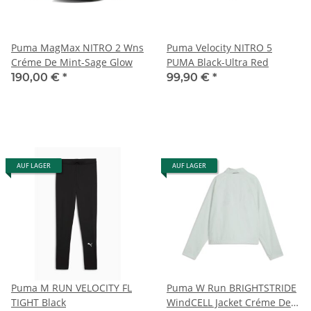
Puma MagMax NITRO 2 Wns
Puma Velocity NITRO 5
Créme De Mint-Sage Glow
PUMA Black-Ultra Red
190,00 €
*
99,90 €
*
AUF LAGER
AUF LAGER
Puma M RUN VELOCITY FL
Puma W Run BRIGHTSTRIDE
TIGHT Black
WindCELL Jacket Créme De