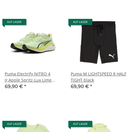
AUF LAGER
AUF LAGER
Puma Electrify NITRO 4
Puma M LIGHTSPEED 8 HALF
Jr,Apple Spritz-Lux Lime
TIGHT black
black
69,90 €
*
69,90 €
*
AUF LAGER
AUF LAGER