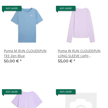
AUF LAGER
AUF LAGER
Puma M RUN CLOUDSPUN
Puma W RUN CLOUDSPUN
TEE Zen Blue
LONG SLEEVE Light
Lavender
50,00 €
*
55,00 €
*
AUF LAGER
AUF LAGER