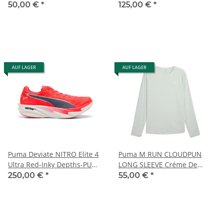
Mint
50,00 €
*
125,00 €
*
AUF LAGER
AUF LAGER
Puma Deviate NITRO Elite 4
Puma M RUN CLOUDPUN
Ultra Red-Inky Depths-PUMA
LONG SLEEVE Créme De
White
Mint
250,00 €
*
55,00 €
*