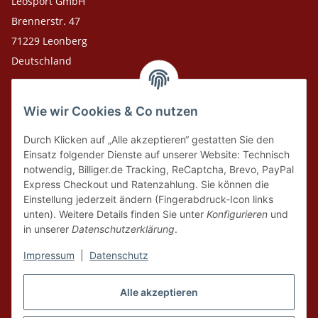
Leosport GmbH
Brennerstr. 47
71229 Leonberg
Deutschland
Adresse Versandlager
Wie wir Cookies & Co nutzen
Leosport GmbH
Theodor-Heuss-Str. 36
Durch Klicken auf „Alle akzeptieren“ gestatten Sie den
75378 Bad Liebenzell
Einsatz folgender Dienste auf unserer Website: Technisch
notwendig, Billiger.de Tracking, ReCaptcha, Brevo, PayPal
Express Checkout und Ratenzahlung. Sie können die
Tel. Laden 07152-909493
Einstellung jederzeit ändern (Fingerabdruck-Icon links
unten). Weitere Details finden Sie unter
Konfigurieren
und
Tel. Versandlager 07052-9344380
in unserer
Datenschutzerklärung
.
E-Mail: info@leosport.de
Impressum
|
Datenschutz
Vertrag widerrufen
Alle akzeptieren
* Alle Preise inkl. gesetzlicher USt., zzgl.
Versand
aus Lager Bad Liebenzell.