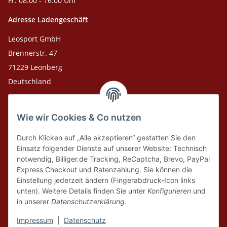
Fr: 08:00 - 16:00 Uhr
Adresse Ladengeschäft
Leosport GmbH
Brennerstr. 47
71229 Leonberg
Deutschland
Adresse Versandlager
Wie wir Cookies & Co nutzen
Leosport GmbH
Theodor-Heuss-Str. 36
Durch Klicken auf „Alle akzeptieren“ gestatten Sie den
75378 Bad Liebenzell
Einsatz folgender Dienste auf unserer Website: Technisch
notwendig, Billiger.de Tracking, ReCaptcha, Brevo, PayPal
Express Checkout und Ratenzahlung. Sie können die
Tel. Laden 07152-909493
Einstellung jederzeit ändern (Fingerabdruck-Icon links
unten). Weitere Details finden Sie unter
Konfigurieren
und
Tel. Versandlager 07052-9344380
in unserer
Datenschutzerklärung
.
E-Mail: info@leosport.de
Impressum
|
Datenschutz