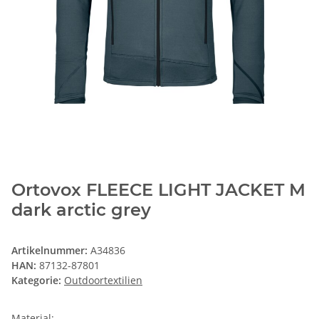
Ortovox FLEECE LIGHT JACKET M
dark arctic grey
Artikelnummer:
A34836
HAN:
87132-87801
Kategorie:
Outdoortextilien
Material: