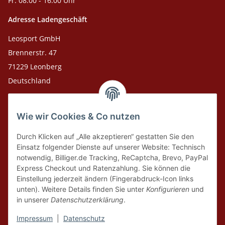
Fr: 08:00 - 16:00 Uhr
Adresse Ladengeschäft
Leosport GmbH
Brennerstr. 47
71229 Leonberg
Deutschland
Adresse Versandlager
Wie wir Cookies & Co nutzen
Leosport GmbH
Theodor-Heuss-Str. 36
Durch Klicken auf „Alle akzeptieren“ gestatten Sie den
75378 Bad Liebenzell
Einsatz folgender Dienste auf unserer Website: Technisch
notwendig, Billiger.de Tracking, ReCaptcha, Brevo, PayPal
Express Checkout und Ratenzahlung. Sie können die
Tel. Laden 07152-909493
Einstellung jederzeit ändern (Fingerabdruck-Icon links
unten). Weitere Details finden Sie unter
Konfigurieren
und
Tel. Versandlager 07052-9344380
in unserer
Datenschutzerklärung
.
E-Mail: info@leosport.de
Impressum
|
Datenschutz