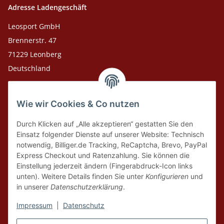
Adresse Ladengeschäft
Leosport GmbH
Brennerstr. 47
71229 Leonberg
Deutschland
Adresse Versandlager
Wie wir Cookies & Co nutzen
Leosport GmbH
Theodor-Heuss-Str. 36
Durch Klicken auf „Alle akzeptieren“ gestatten Sie den
75378 Bad Liebenzell
Einsatz folgender Dienste auf unserer Website: Technisch
notwendig, Billiger.de Tracking, ReCaptcha, Brevo, PayPal
Express Checkout und Ratenzahlung. Sie können die
Tel. Laden 07152-909493
Einstellung jederzeit ändern (Fingerabdruck-Icon links
unten). Weitere Details finden Sie unter
Konfigurieren
und
Tel. Versandlager 07052-9344380
in unserer
Datenschutzerklärung
.
E-Mail: info@leosport.de
Impressum
|
Datenschutz