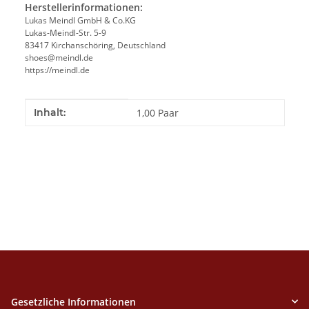
Herstellerinformationen:
Lukas Meindl GmbH & Co.KG
Lukas-Meindl-Str. 5-9
83417 Kirchanschöring, Deutschland
shoes@meindl.de
https://meindl.de
Produkteigenschaft
Wert
Inhalt:
1,00 Paar
Gesetzliche Informationen