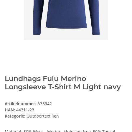
Lundhags Fulu Merino
Longsleeve T-Shirt M Light navy
Artikelnummer:
A33942
HAN:
44311-23
Kategorie:
Outdoortextilien
Material: 50% Wool – Merino, Mulesing free, 50% Tencel.