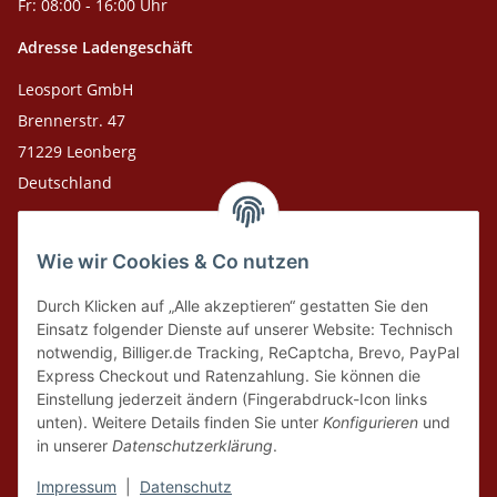
Fr: 08:00 - 16:00 Uhr
Adresse Ladengeschäft
Leosport GmbH
Brennerstr. 47
71229 Leonberg
Deutschland
Adresse Versandlager
Wie wir Cookies & Co nutzen
Leosport GmbH
Theodor-Heuss-Str. 36
Durch Klicken auf „Alle akzeptieren“ gestatten Sie den
75378 Bad Liebenzell
Einsatz folgender Dienste auf unserer Website: Technisch
notwendig, Billiger.de Tracking, ReCaptcha, Brevo, PayPal
Express Checkout und Ratenzahlung. Sie können die
Tel. Laden 07152-909493
Einstellung jederzeit ändern (Fingerabdruck-Icon links
unten). Weitere Details finden Sie unter
Konfigurieren
und
Tel. Versandlager 07052-9344380
in unserer
Datenschutzerklärung
.
E-Mail: info@leosport.de
Impressum
|
Datenschutz