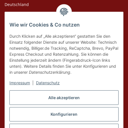
Deutschland
Adresse Versandlager
Wie wir Cookies & Co nutzen
Leosport GmbH
Theodor-Heuss-Str. 36
Durch Klicken auf „Alle akzeptieren“ gestatten Sie den
75378 Bad Liebenzell
Einsatz folgender Dienste auf unserer Website: Technisch
notwendig, Billiger.de Tracking, ReCaptcha, Brevo, PayPal
Express Checkout und Ratenzahlung. Sie können die
Tel. Laden 07152-909493
Einstellung jederzeit ändern (Fingerabdruck-Icon links
unten). Weitere Details finden Sie unter
Konfigurieren
und
Tel. Versandlager 07052-9344380
in unserer
Datenschutzerklärung
.
E-Mail: info@leosport.de
Impressum
|
Datenschutz
Vertrag widerrufen
Alle akzeptieren
* Alle Preise inkl. gesetzlicher USt., zzgl.
Versand
aus Lager Bad Liebenzell.
Die angegebenen Preise sind Online-Preise, Ladenpreise und Produkte vor
Konfigurieren
Ort können abweichen. Nur solange der Vorrat reicht. Liefergebiet ist
Deutschland. Produktabbildungen können vom Original abweichen,