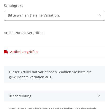
Schuhgröße
Bitte wählen Sie eine Variation.
Artikel zurzeit vergriffen
Artikel vergriffen
x
Dieser Artikel hat Variationen. Wählen Sie bitte die
gewünschte Variation aus.
Beschreibung
Das Zeug zum Klassiker hat nicht jeder Wanderschuh.