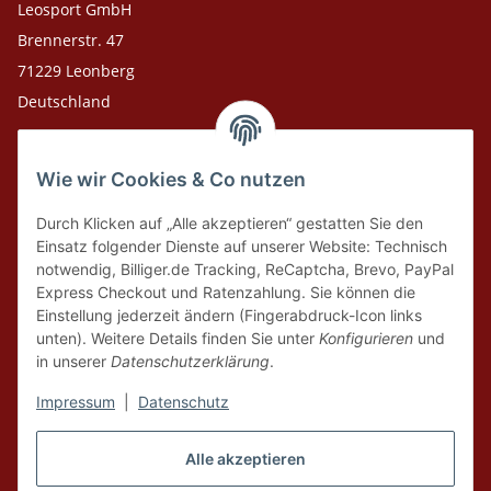
Leosport GmbH
Brennerstr. 47
71229 Leonberg
Deutschland
Adresse Versandlager
Wie wir Cookies & Co nutzen
Leosport GmbH
Theodor-Heuss-Str. 36
Durch Klicken auf „Alle akzeptieren“ gestatten Sie den
75378 Bad Liebenzell
Einsatz folgender Dienste auf unserer Website: Technisch
notwendig, Billiger.de Tracking, ReCaptcha, Brevo, PayPal
Express Checkout und Ratenzahlung. Sie können die
Tel. Laden 07152-909493
Einstellung jederzeit ändern (Fingerabdruck-Icon links
unten). Weitere Details finden Sie unter
Konfigurieren
und
Tel. Versandlager 07052-9344380
in unserer
Datenschutzerklärung
.
E-Mail: info@leosport.de
Impressum
|
Datenschutz
Vertrag widerrufen
Alle akzeptieren