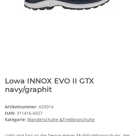
Lowa INNOX EVO II GTX
navy/graphit
Artikelnummer:
A33014
HAN:
311416-6927
Kategorie:
Wanderschuhe &Trekkingschuhe
Light and fast ist die Devise dieses Multifunktionsschuhs, der