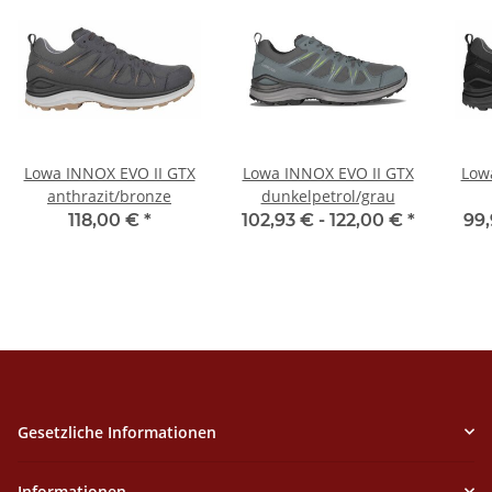
Lowa INNOX EVO II GTX
Lowa INNOX EVO II GTX
Low
anthrazit/bronze
dunkelpetrol/grau
118,00 €
*
102,93 € -
122,00 €
*
99,
Gesetzliche Informationen
Informationen