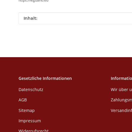
https://leguano.eu
Produkteigenschaft
Wert
Inhalt:
Gesetzliche Informationen
Informati
Datenschutz
Wir über 
AGB
Zahlungsm
Sitemap
Versandin
Impressum
Widerrufsrecht