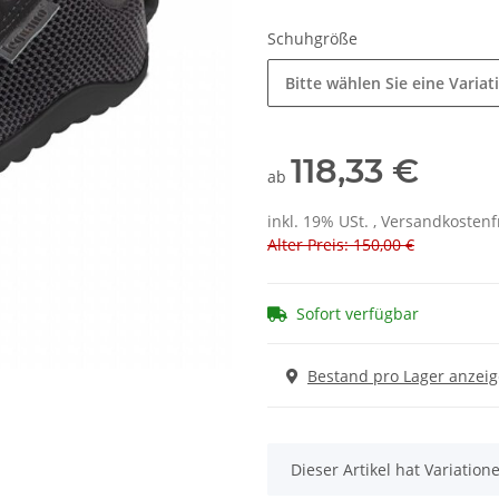
Schuhgröße
Bitte wählen Sie eine Variat
118,33 €
ab
inkl. 19% USt. , Versandkosten
Alter Preis: 150,00 €
Sofort verfügbar
Bestand pro Lager anzei
x
Dieser Artikel hat Variatio