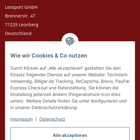
Leosport GmbH
Brennerstr. 47
71229 Leonberg
Deutschland
Adresse Versandlager
Wie wir Cookies & Co nutzen
Leosport GmbH
Theodor-Heuss-Str. 36
Durch Klicken auf „Alle akzeptieren“ gestatten Sie den
75378 Bad Liebenzell
Einsatz folgender Dienste auf unserer Website: Technisch
notwendig, Billiger.de Tracking, ReCaptcha, Brevo, PayPal
Express Checkout und Ratenzahlung. Sie können die
Tel. Laden 07152-909493
Einstellung jederzeit ändern (Fingerabdruck-Icon links
unten). Weitere Details finden Sie unter
Konfigurieren
und
Tel. Versandlager 07052-9344380
in unserer
Datenschutzerklärung
.
E-Mail: info@leosport.de
Impressum
|
Datenschutz
Vertrag widerrufen
Alle akzeptieren