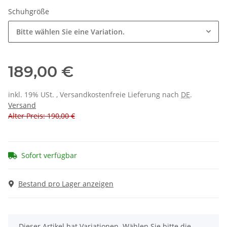
Schuhgröße
Bitte wählen Sie eine Variation.
189,00 €
inkl. 19% USt. , Versandkostenfreie Lieferung nach
DE
.
Versand
Alter Preis: 190,00 €
Sofort verfügbar
Bestand pro Lager anzeigen
x
Dieser Artikel hat Variationen. Wählen Sie bitte die