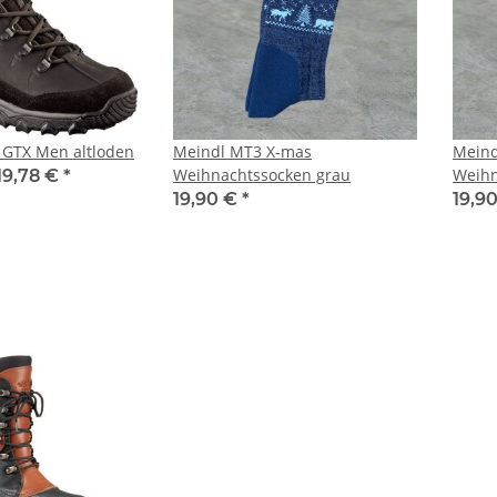
 GTX Men altloden
Meindl MT3 X-mas
Meind
Weihnachtssocken grau
Weihn
19,78 €
*
19,90 €
*
19,9