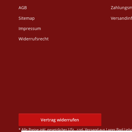
AGB
Zahlungsm
Sitemap
Versandin
Impressum
Widerrufsrecht
Vertrag widerrufen
* Alle Preise inkl. gesetzlicher USt., zzgl.
Versand
aus Lager Bad Liebe