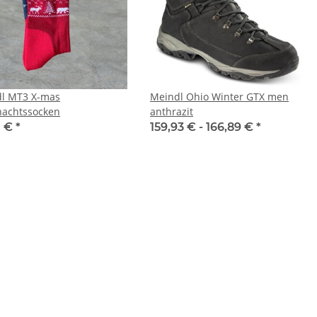
l MT3 X-mas
Meindl Ohio Winter GTX men
achtssocken
anthrazit
0 €
*
159,93 € -
166,89 €
*