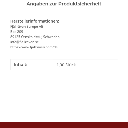
Angaben zur Produktsicherheit
Herstellerinformationen:
Fjällräven Europe AB
Box 209
89125 Örnsköldsvik, Schweden
info@fjallraven.se
https://www.fjallraven.com/de
Produkteigenschaft
Wert
Inhalt:
1,00 Stück