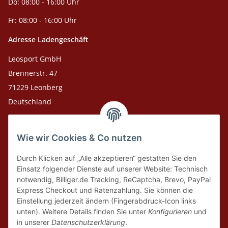
Do: 08:00 - 16:00 Uhr
Fr: 08:00 - 16:00 Uhr
Adresse Ladengeschäft
Leosport GmbH
Brennerstr. 47
71229 Leonberg
Deutschland
Adresse Versandlager
Wie wir Cookies & Co nutzen
Leosport GmbH
Theodor-Heuss-Str. 36
Durch Klicken auf „Alle akzeptieren“ gestatten Sie den
75378 Bad Liebenzell
Einsatz folgender Dienste auf unserer Website: Technisch
notwendig, Billiger.de Tracking, ReCaptcha, Brevo, PayPal
Express Checkout und Ratenzahlung. Sie können die
Tel. Laden 07152-909493
Einstellung jederzeit ändern (Fingerabdruck-Icon links
unten). Weitere Details finden Sie unter
Konfigurieren
und
Tel. Versandlager 07052-9344380
in unserer
Datenschutzerklärung
.