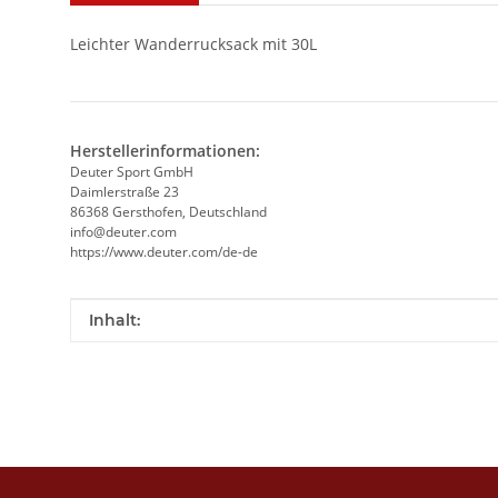
Leichter Wanderrucksack mit 30L
Herstellerinformationen:
Deuter Sport GmbH
Daimlerstraße 23
86368 Gersthofen, Deutschland
info@deuter.com
https://www.deuter.com/de-de
Produkteigenschaft
Wert
Inhalt: