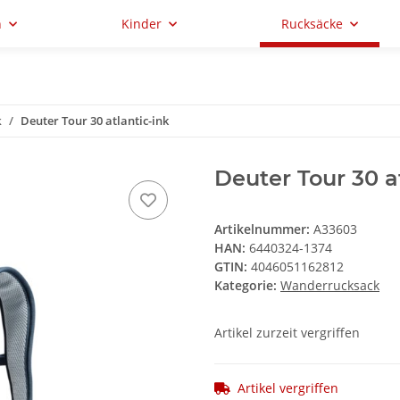
n
Kinder
Rucksäcke
k
Deuter Tour 30 atlantic-ink
Deuter Tour 30 a
Artikelnummer:
A33603
HAN:
6440324-1374
GTIN:
4046051162812
Kategorie:
Wanderrucksack
Artikel zurzeit vergriffen
Artikel vergriffen