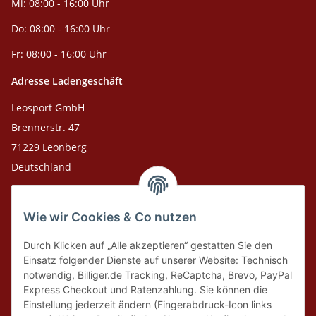
Mi: 08:00 - 16:00 Uhr
Do: 08:00 - 16:00 Uhr
Fr: 08:00 - 16:00 Uhr
Adresse Ladengeschäft
Leosport GmbH
Brennerstr. 47
71229 Leonberg
Deutschland
Adresse Versandlager
Wie wir Cookies & Co nutzen
Leosport GmbH
Theodor-Heuss-Str. 36
Durch Klicken auf „Alle akzeptieren“ gestatten Sie den
75378 Bad Liebenzell
Einsatz folgender Dienste auf unserer Website: Technisch
notwendig, Billiger.de Tracking, ReCaptcha, Brevo, PayPal
Express Checkout und Ratenzahlung. Sie können die
Tel. Laden 07152-909493
Einstellung jederzeit ändern (Fingerabdruck-Icon links