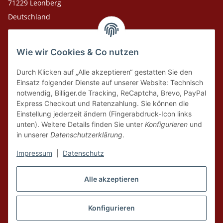
71229 Leonberg
Deutschland
Adresse Versandlager
Wie wir Cookies & Co nutzen
Leosport GmbH
Theodor-Heuss-Str. 36
Durch Klicken auf „Alle akzeptieren“ gestatten Sie den
75378 Bad Liebenzell
Einsatz folgender Dienste auf unserer Website: Technisch
notwendig, Billiger.de Tracking, ReCaptcha, Brevo, PayPal
Express Checkout und Ratenzahlung. Sie können die
Tel. Laden 07152-909493
Einstellung jederzeit ändern (Fingerabdruck-Icon links
unten). Weitere Details finden Sie unter
Konfigurieren
und
Tel. Versandlager 07052-9344380
in unserer
Datenschutzerklärung
.
E-Mail: info@leosport.de
Impressum
|
Datenschutz
Vertrag widerrufen
Alle akzeptieren
* Alle Preise inkl. gesetzlicher USt., zzgl.
Versand
aus Lager Bad Liebenzell.
Die angegebenen Preise sind Online-Preise, Ladenpreise und Produkte vor
Konfigurieren
Ort können abweichen. Nur solange der Vorrat reicht. Liefergebiet ist