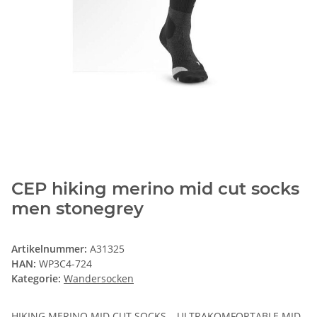
CEP hiking merino mid cut socks
men stonegrey
Artikelnummer:
A31325
HAN:
WP3C4-724
Kategorie:
Wandersocken
HIKING MERINO MID CUT SOCKS – ULTRAKOMFORTABLE MID-