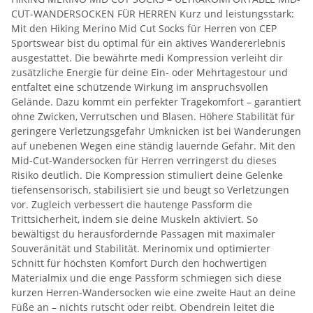
CUT-WANDERSOCKEN FÜR HERREN Kurz und leistungsstark:
Mit den Hiking Merino Mid Cut Socks für Herren von CEP
Sportswear bist du optimal für ein aktives Wandererlebnis
ausgestattet. Die bewährte medi Kompression verleiht dir
zusätzliche Energie für deine Ein- oder Mehrtagestour und
entfaltet eine schützende Wirkung im anspruchsvollen
Gelände. Dazu kommt ein perfekter Tragekomfort – garantiert
ohne Zwicken, Verrutschen und Blasen. Höhere Stabilität für
geringere Verletzungsgefahr Umknicken ist bei Wanderungen
auf unebenen Wegen eine ständig lauernde Gefahr. Mit den
Mid-Cut-Wandersocken für Herren verringerst du dieses
Risiko deutlich. Die Kompression stimuliert deine Gelenke
tiefensensorisch, stabilisiert sie und beugt so Verletzungen
vor. Zugleich verbessert die hautenge Passform die
Trittsicherheit, indem sie deine Muskeln aktiviert. So
bewältigst du herausfordernde Passagen mit maximaler
Souveränität und Stabilität. Merinomix und optimierter
Schnitt für höchsten Komfort Durch den hochwertigen
Materialmix und die enge Passform schmiegen sich diese
kurzen Herren-Wandersocken wie eine zweite Haut an deine
Füße an – nichts rutscht oder reibt. Obendrein leitet die