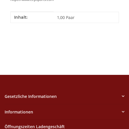
Produkteigenschaft
Wert
Inhalt:
1,00 Paar
Gesetzliche Informationen
Informationen
Öffnungszeiten Ladengeschäft