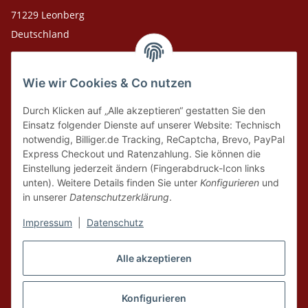
71229 Leonberg
Deutschland
Adresse Versandlager
Wie wir Cookies & Co nutzen
Leosport GmbH
Theodor-Heuss-Str. 36
Durch Klicken auf „Alle akzeptieren“ gestatten Sie den
75378 Bad Liebenzell
Einsatz folgender Dienste auf unserer Website: Technisch
notwendig, Billiger.de Tracking, ReCaptcha, Brevo, PayPal
Express Checkout und Ratenzahlung. Sie können die
Tel. Laden 07152-909493
Einstellung jederzeit ändern (Fingerabdruck-Icon links
unten). Weitere Details finden Sie unter
Konfigurieren
und
Tel. Versandlager 07052-9344380
in unserer
Datenschutzerklärung
.
E-Mail: info@leosport.de
Impressum
|
Datenschutz
Vertrag widerrufen
Alle akzeptieren
* Alle Preise inkl. gesetzlicher USt., zzgl.
Versand
aus Lager Bad Liebenzell.
Die angegebenen Preise sind Online-Preise, Ladenpreise und Produkte vor
Konfigurieren