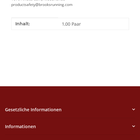
productsafety@brooksrunning.com
Produkteigenschaft
Wert
Inhalt:
1,00 Paar
Gesetzliche Informationen
Informationen