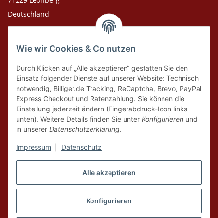
71229 Leonberg
Deutschland
Adresse Versandlager
Wie wir Cookies & Co nutzen
Leosport GmbH
Theodor-Heuss-Str. 36
Durch Klicken auf „Alle akzeptieren“ gestatten Sie den
75378 Bad Liebenzell
Einsatz folgender Dienste auf unserer Website: Technisch
notwendig, Billiger.de Tracking, ReCaptcha, Brevo, PayPal
Express Checkout und Ratenzahlung. Sie können die
Tel. Laden 07152-909493
Einstellung jederzeit ändern (Fingerabdruck-Icon links
unten). Weitere Details finden Sie unter
Konfigurieren
und
Tel. Versandlager 07052-9344380
in unserer
Datenschutzerklärung
.
E-Mail: info@leosport.de
Impressum
|
Datenschutz
Vertrag widerrufen
Alle akzeptieren
* Alle Preise inkl. gesetzlicher USt., zzgl.
Versand
aus Lager Bad Liebenzell.
Die angegebenen Preise sind Online-Preise, Ladenpreise und Produkte vor
Konfigurieren
Ort können abweichen. Nur solange der Vorrat reicht. Liefergebiet ist