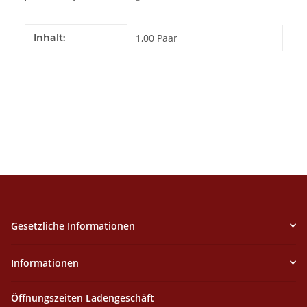
Produkteigenschaft
Wert
Inhalt:
1,00 Paar
Gesetzliche Informationen
Informationen
Öffnungszeiten Ladengeschäft