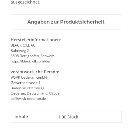
ausgezeichnet.
Angaben zur Produktsicherheit
Herstellerinformationen:
BLACKROLL AG
Bahnweg 2
8598 Bottighofen, Schweiz
https://blackroll.com/de/
verantwortliche Person:
WSVK Oederan GmbH
Gewerbestrasse 1
Baden-Württemberg
Oederan, Deutschland, 09569
oe@wsvk-oederan.de
Produkteigenschaft
Wert
Inhalt:
1,00 Stück