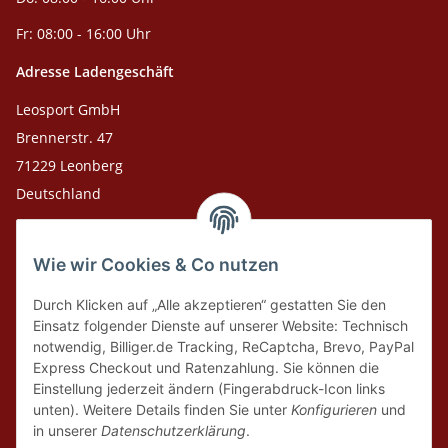
Fr: 08:00 - 16:00 Uhr
Adresse Ladengeschäft
Leosport GmbH
Brennerstr. 47
71229 Leonberg
Deutschland
Adresse Versandlager
Wie wir Cookies & Co nutzen
Leosport GmbH
Theodor-Heuss-Str. 36
Durch Klicken auf „Alle akzeptieren“ gestatten Sie den
75378 Bad Liebenzell
Einsatz folgender Dienste auf unserer Website: Technisch
notwendig, Billiger.de Tracking, ReCaptcha, Brevo, PayPal
Express Checkout und Ratenzahlung. Sie können die
Tel. Laden 07152-909493
Einstellung jederzeit ändern (Fingerabdruck-Icon links
unten). Weitere Details finden Sie unter
Konfigurieren
und
Tel. Versandlager 07052-9344380
in unserer
Datenschutzerklärung
.