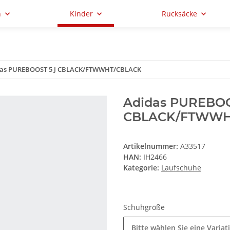
n
Kinder
Rucksäcke
as PUREBOOST 5 J CBLACK/FTWWHT/CBLACK
Adidas PUREBOO
CBLACK/FTWWH
Artikelnummer:
A33517
HAN:
IH2466
Kategorie:
Laufschuhe
Schuhgröße
Bitte wählen Sie eine Variat